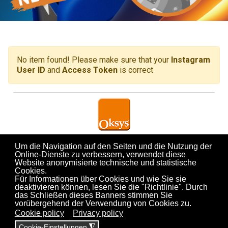
No item found! Please make sure that your
Instagram
User ID
and
Access Token
is correct
OKSYS srl a socio unico
Um die Navigation auf den Seiten und die Nutzung der
Via dell’Albereto, 33D - 50041 Calenzano (FI) - ITALY
Online-Dienste zu verbessern, verwendet diese
Tel. +
39 055 8990665
-
P.Iva: 06016400480
Cap Soc: 160.000,00 € (i.v.) -
N. RAEE: IT10030000006578
Website anonymisierte technische und statistische
Società a direzione e controllo di Quadrante srl
Cookies.
Für Informationen über Cookies und wie Sie sie
deaktivieren können, lesen Sie die "Richtlinie". Durch
das Schließen dieses Banners stimmen Sie
vorübergehend der Verwendung von Cookies zu.
Cookie policy
Privacy policy
Cookie-Einstellungen
◮