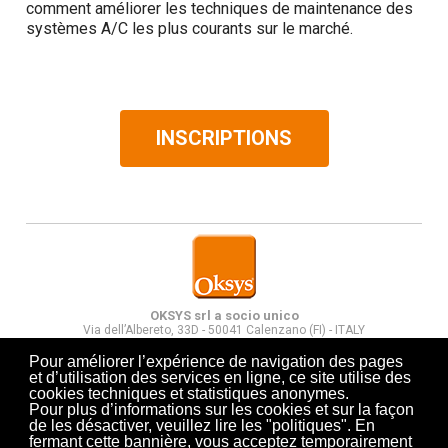
comment améliorer les techniques de maintenance des
systèmes A/C les plus courants sur le marché.
INSCRIPTIONS
OKSYS srl a socio unico
Via dell’Albereto, 33D - 50041 Calenzano (FI) - ITALY
Tel. +
39 055 8990665
-
P.Iva: 06016400480
Cap Soc: 160.000,00 € (i.v.) -
N. RAEE: IT10030000006578
Pour améliorer l’expérience de navigation des pages
Società a direzione e controllo di Quadrante srl
et d’utilisation des services en ligne, ce site utilise des
cookies techniques et statistiques anonymes.
Pour plus d’informations sur les cookies et sur la façon
de les désactiver, veuillez lire les "politiques". En
fermant cette bannière, vous acceptez temporairement