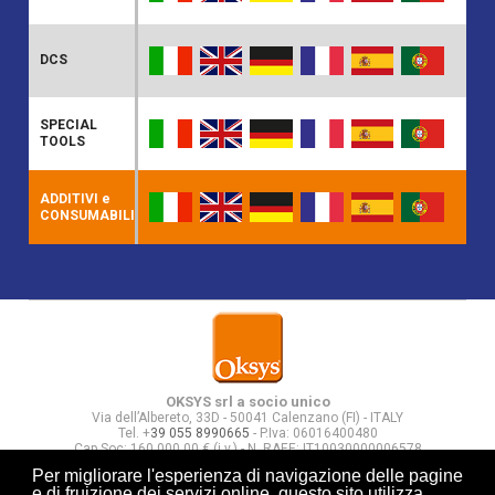
DCS
SPECIAL
TOOLS
ADDITIVI e
CONSUMABILI
OKSYS srl a socio unico
Via dell’Albereto, 33D - 50041 Calenzano (FI) - ITALY
Tel. +
39 055 8990665
-
P.Iva: 06016400480
Cap Soc: 160.000,00 € (i.v.) -
N. RAEE: IT10030000006578
Società a direzione e controllo di Quadrante srl
Per migliorare l'esperienza di navigazione delle pagine
e di fruizione dei servizi online, questo sito utilizza